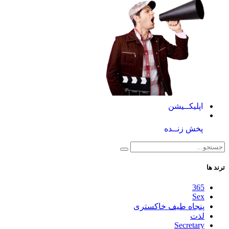
اپلیکــیشن
پخش زنــده
ترند ها
365
Sex
پنجاه طیف خاکستری
لذت
Secretary