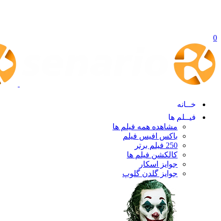
0
خــانه
فیــلم ها
مشاهده همه فیلم ها
باکس افیس فیلم
250 فیلم برتر
کالکشن فیلم ها
جوایز اسکار
جوایز گلدن گلوپ