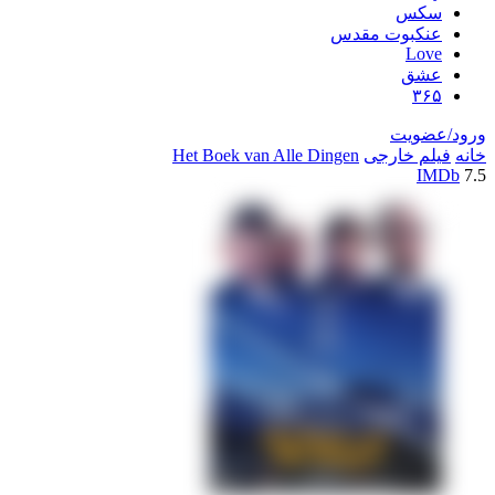
سکس
عنکبوت مقدس
Love
عشق
۳۶۵
ورود/عضویت
خانه
فیلم خارجی
Het Boek van Alle Dingen
IMDb
7.5