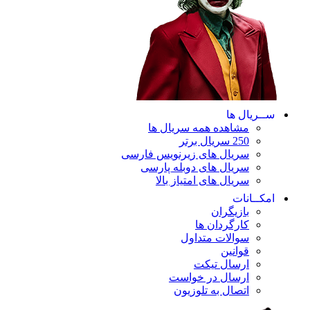
ســریال ها
مشاهده همه سریال ها
250 سریال برتر
سریال های زیرنویس فارسی
سریال های دوبله پارسی
سریال های امتیاز بالا
امکــانات
بازیگران
کارگردان ها
سوالات متداول
قوانین
ارسال تیکت
ارسال در خواست
اتصال به تلوزیون