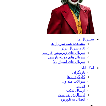
ســریال ها
مشاهده همه سریال ها
250 سریال برتر
سریال های زیرنویس فارسی
سریال های دوبله پارسی
سریال های امتیاز بالا
امکــانات
بازیگران
کارگردان ها
سوالات متداول
قوانین
ارسال تیکت
ارسال در خواست
اتصال به تلوزیون