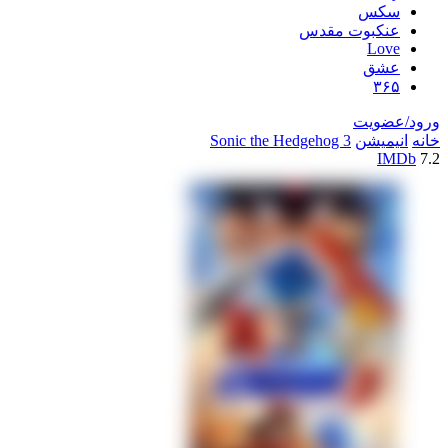
سکس
عنکبوت مقدس
Love
عشق
۳۶۵
ورود/عضویت
خانه
انیمیشن
Sonic the Hedgehog 3
IMDb
7.2