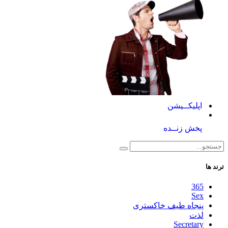
اپلیکــیشن
پخش زنــده
ترند ها
365
Sex
پنجاه طیف خاکستری
لذت
Secretary