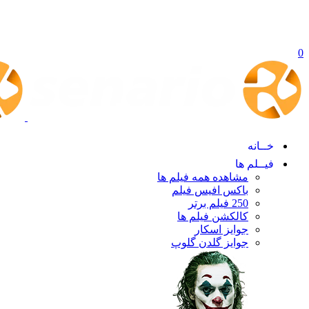
0
خــانه
فیــلم ها
مشاهده همه فیلم ها
باکس افیس فیلم
250 فیلم برتر
کالکشن فیلم ها
جوایز اسکار
جوایز گلدن گلوپ