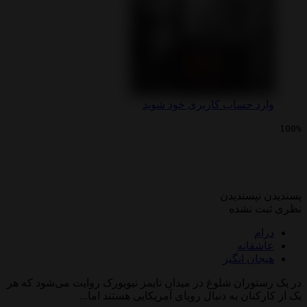
 حساب کاربری خود شوید
یی آشپزخانه
پسندیدن
 نشده
انه
ن انگیز
وران شلوغ در میدان تایمز نیویورک روایت می‌شود که هر
نان به دنبال رویای آمریکایی هستند اما...