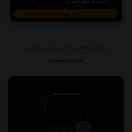
پخش آزمایشی تلویزیون
هم‌اکنون · فیلم و سریال · رایگان
ورود
امکانات
ویژگی منحصر به فرد سایت سناریو