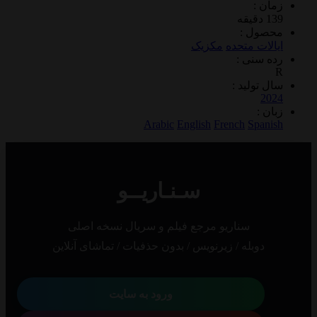
 :
ول :
ات متحده
مکزیک
سنی :
تولید :
2
 :
Arabic
English
French
Spa
سـنـاریــو
سناریو مرجع فیلم و سریال نسخه اصلی
دوبله / زیرنویس / بدون حذفیات / تماشای آنلاین
ورود به سایت