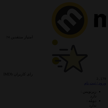
امتیاز منتقدین
74
رای کاربران IMDb
 نام
ویس :
 :
د