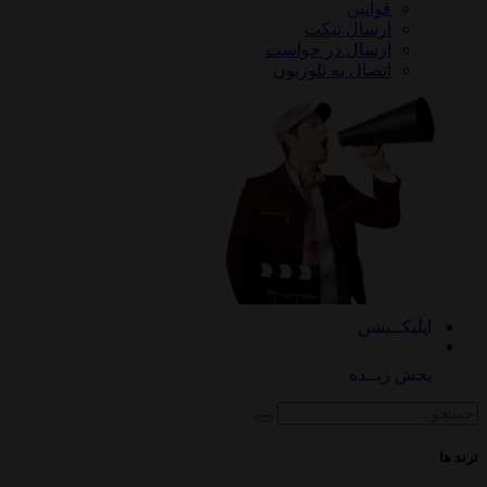
قوانین
ارسال تیکت
ارسال در خواست
اتصال به تلوزیون
کــیشن
 زنــده