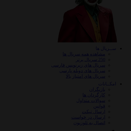
ســریال ها
مشاهده همه سریال ها
250 سریال برتر
سریال های زیرنویس فارسی
سریال های دوبله پارسی
سریال های امتیاز بالا
امکــانات
بازیگران
کارگردان ها
سوالات متداول
قوانین
ارسال تیکت
ارسال در خواست
اتصال به تلوزیون