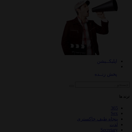
اپلیکــیشن
پخش زنــده
ترند ها
365
Sex
پنجاه طیف خاکستری
لذت
Secretary