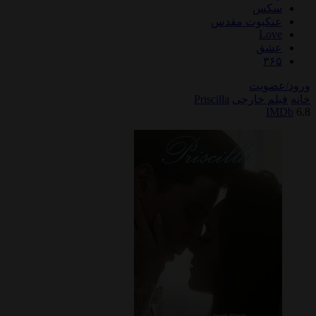
سکس
عنکبوت مقدس
Love
عشق
۳۶۵
ورود/عضویت
خانه
فیلم خارجی
Priscilla
IMDb
6.8