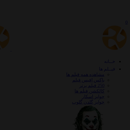
0
خــانه
فیــلم ها
مشاهده همه فیلم ها
باکس افیس فیلم
250 فیلم برتر
کالکشن فیلم ها
جوایز اسکار
جوایز گلدن گلوپ