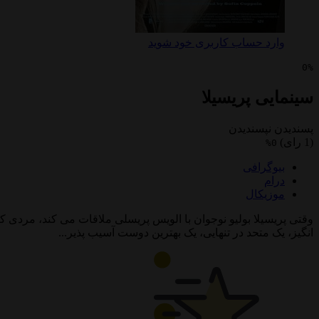
وارد حساب کاربری خود شوید
0%
سینمایی پریسیلا
پسندیدن
نپسندیدن
(1 رای)
0%
بیوگرافی
درام
موزیکال
وقتی پریسیلا بولیو نوجوان با الویس پریسلی ملاقات می کند، مرد
انگیز، یک متحد در تنهایی، یک بهترین دوست آسیب پذیر...