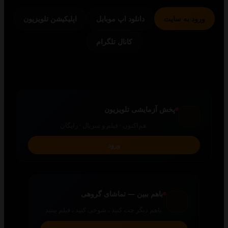
 به سایت
دانلود اپ موبایل
اپلیکیشن تلویزیون
کانال تلگرام
پخش آزمایشی تلویزیون
هم‌اکنون · فیلم و سریال · رایگان
ورود
باهم ببین — تماشای گروهی
باهم دیگر چت کنید ، شوخی کنید ، فیلم ببنید