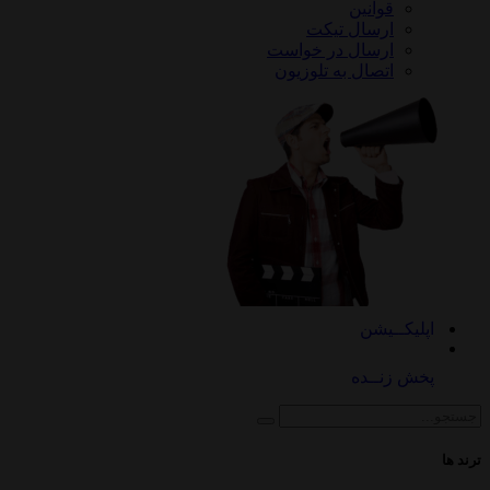
قوانین
ارسال تیکت
ارسال در خواست
اتصال به تلوزیون
کــیشن
 زنــده