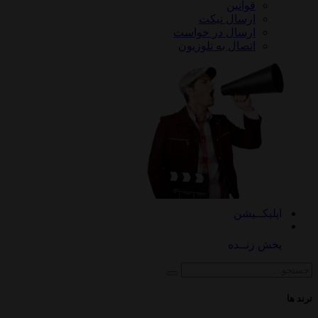
قوانین
ارسال تیکت
ارسال در خواست
اتصال به تلوزیون
کــیشن
 زنــده