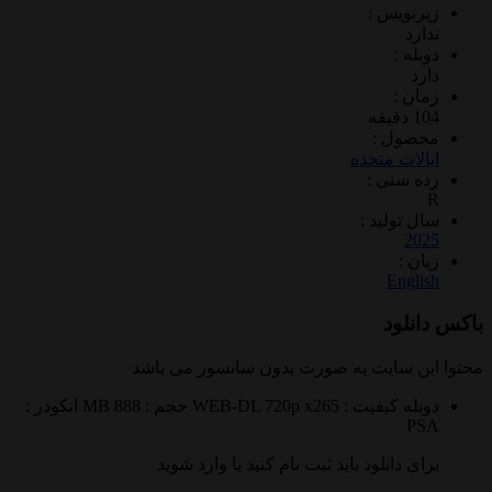
ویس :
د
 :
 :
ول :
ات متحده
سنی :
تولید :
2
 :
Eng
لود
 سایت به صورت
بدون سانسور
می باشد
ه
کیفیت : WEB-DL 720p x265
حجم : 888 MB
انکودر :
 دانلود باید ثبت نام کنید یا وارد شوید