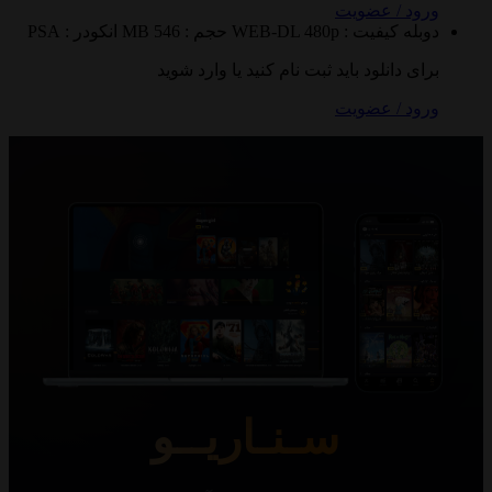
 / عضویت
ه
کیفیت : WEB-DL 480p
حجم : 546 MB
انکودر : PSA
 دانلود باید ثبت نام کنید یا وارد شوید
 / عضویت
سـنـاریــو