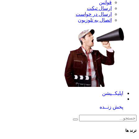
قوانین
ارسال تیکت
ارسال در خواست
اتصال به تلوزیون
کــیشن
 زنــده