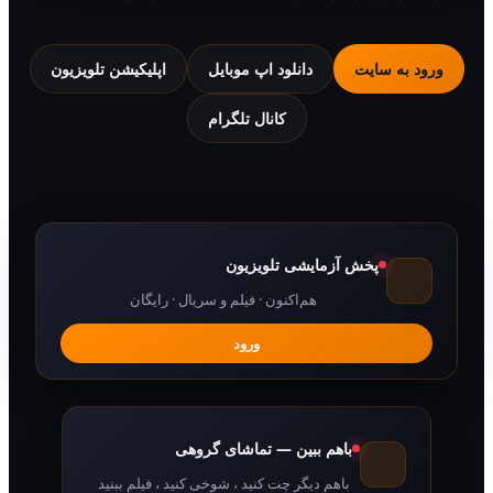
 به سایت
دانلود اپ موبایل
اپلیکیشن تلویزیون
کانال تلگرام
پخش آزمایشی تلویزیون
هم‌اکنون · فیلم و سریال · رایگان
ورود
باهم ببین — تماشای گروهی
باهم دیگر چت کنید ، شوخی کنید ، فیلم ببنید