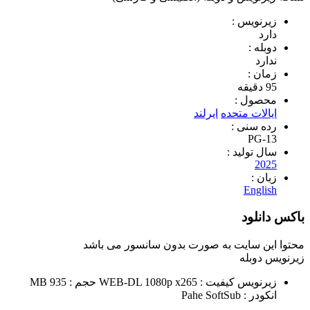
ویس :
 :
د
 :
ول :
ات متحده
ایرلند
سنی :
PG
تولید :
2
 :
Eng
لود
 سایت به صورت
بدون سانسور
می باشد
وبله
نویس
کیفیت : WEB-DL 1080p x265
حجم : 935 MB
 : Pahe
SoftSub