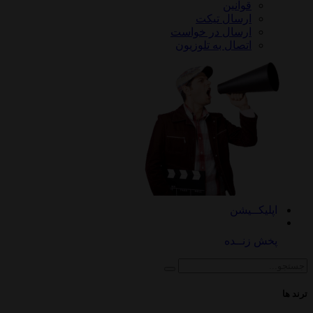
قوانین
ارسال تیکت
ارسال در خواست
اتصال به تلوزیون
کــیشن
 زنــده