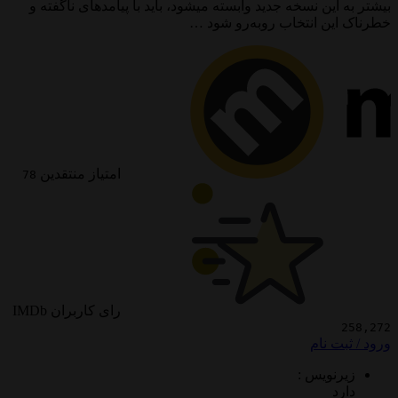
ین نسخه جدید وابسته میشود، باید با پیامدهای ناگفته و
ن انتخاب روبه‌رو شود …
امتیاز منتقدین
78
رای کاربران IMDb
 نام
ویس :