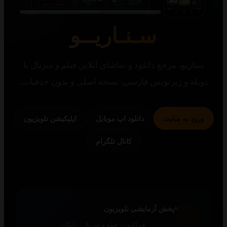
سـنـاریــو
یو، مرجع دانلود و تماشای آنلاین فیلم و سریال با
 و زیرنویس فارسی، نسخه اصلی و بدون حذفیات.
 به سایت
دانلود اپ موبایل
اپلیکیشن تلویزیون
کانال تلگرام
پخش آزمایشی تلویزیون
هم‌اکنون · فیلم و سریال · رایگان