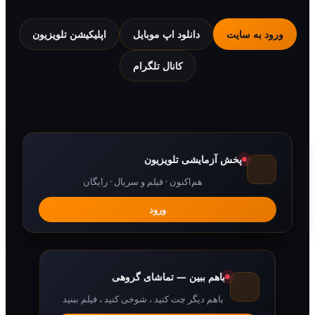
 به سایت
دانلود اپ موبایل
اپلیکیشن تلویزیون
کانال تلگرام
پخش آزمایشی تلویزیون
هم‌اکنون · فیلم و سریال · رایگان
ورود
باهم ببین — تماشای گروهی
باهم دیگر چت کنید ، شوخی کنید ، فیلم ببنید