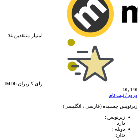
امتیاز منتقدین
34
رای کاربران IMDb
 نام
سبیده (فارسی ، انگلیسی)
ویس :
 :
د