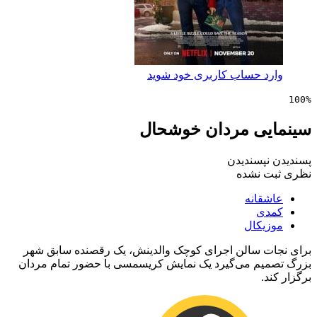
 حساب کاربری خود شوید
ی مردان خوشحال
پسندیدن
 نشده
انه
ی
کال
 سالن اجرای کوچک والدینش، یک رقصنده سابق شهر
م می‌گیرد یک نمایش کریسمسی با حضور تمام مردان
.