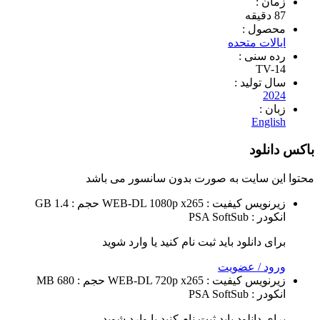
 :
ول :
ات متحده
سنی :
TV
تولید :
2
 :
Eng
لود
 سایت به صورت
بدون سانسور
می باشد
نویس
کیفیت : WEB-DL 1080p x265
حجم : GB 1.4
 : PSA
SoftSub
 دانلود باید ثبت نام کنید یا وارد شوید
 / عضویت
نویس
کیفیت : WEB-DL 720p x265
حجم : 680 MB
 : PSA
SoftSub
 دانلود باید ثبت نام کنید یا وارد شوید