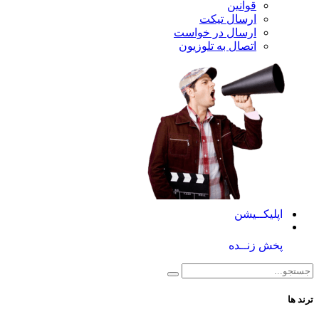
قوانین
ارسال تیکت
ارسال در خواست
اتصال به تلوزیون
کــیشن
 زنــده