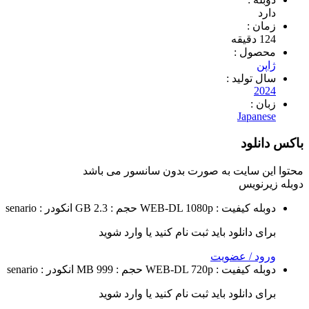
 :
ول :
تولید :
2
 :
Japa
لود
 سایت به صورت
بدون سانسور
می باشد
ویس
ه
کیفیت : WEB-DL 1080p
حجم : 2.3 GB
انکودر : senario
 دانلود باید ثبت نام کنید یا وارد شوید
 / عضویت
ه
کیفیت : WEB-DL 720p
حجم : 999 MB
انکودر : senario
 دانلود باید ثبت نام کنید یا وارد شوید