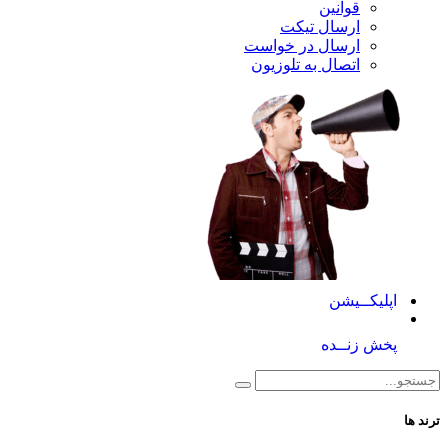
قوانین
ارسال تیکت
ارسال در خواست
اتصال به تلوزیون
کــیشن
 زنــده