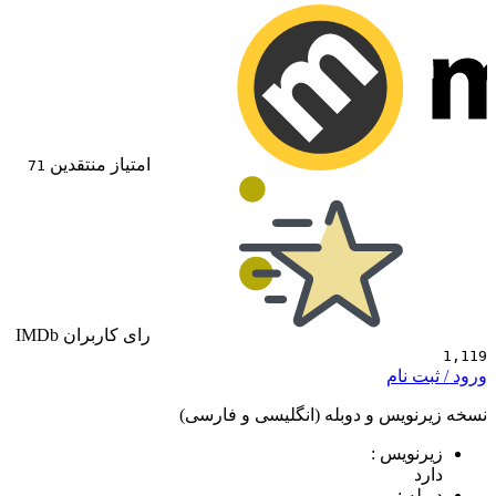
امتیاز منتقدین
71
رای کاربران IMDb
 نام
ویس و دوبله (انگلیسی و فارسی)
ویس :
 :