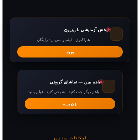
پخش آزمایشی تلویزیون
هم‌اکنون · فیلم و سریال · رایگان
ورود
باهم ببین — تماشای گروهی
باهم دیگر چت کنید ، شوخی کنید ، فیلم ببنید
بزن بریم
امکانات سناریو