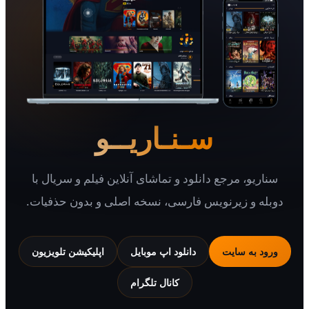
سـنـاریــو
یو، مرجع دانلود و تماشای آنلاین فیلم و سریال با
 و زیرنویس فارسی، نسخه اصلی و بدون حذفیات.
 به سایت
دانلود اپ موبایل
اپلیکیشن تلویزیون
کانال تلگرام