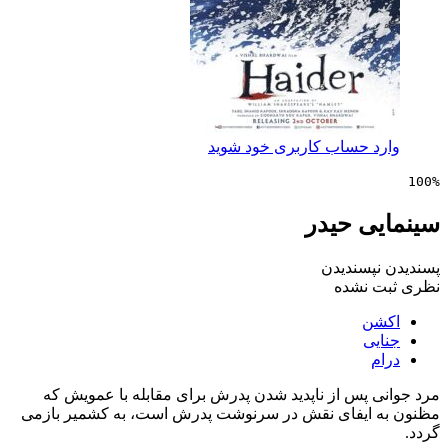
 حساب کاربری خود شوید
ی حیدر
پسندیدن
 نشده
ن
ی
 پس از ناپدید شدن پدرش برای مقابله با عمویش که
ایفای نقش در سرنوشت پدرش است، به کشمیر بازمی