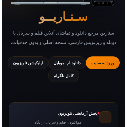
سـنـاریــو
یو، مرجع دانلود و تماشای آنلاین فیلم و سریال با
 و زیرنویس فارسی، نسخه اصلی و بدون حذفیات.
 به سایت
دانلود اپ موبایل
اپلیکیشن تلویزیون
کانال تلگرام
پخش آزمایشی تلویزیون
هم‌اکنون · فیلم و سریال · رایگان