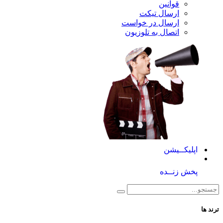
قوانین
ارسال تیکت
ارسال در خواست
اتصال به تلوزیون
کــیشن
 زنــده