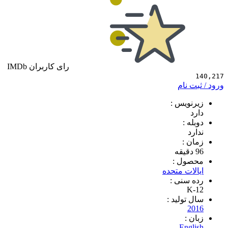
رای کاربران IMDb
 نام
ویس :
 :
د
 :
ول :
ات متحده
سنی :
K
تولید :
2
 :
Eng