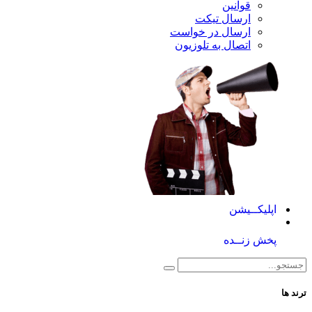
قوانین
ارسال تیکت
ارسال در خواست
اتصال به تلوزیون
کــیشن
 زنــده