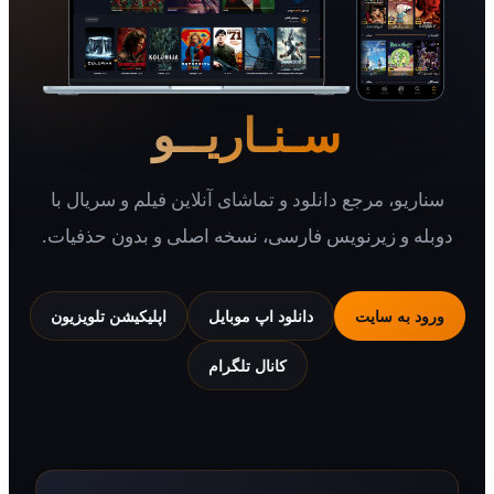
سـنـاریــو
یو، مرجع دانلود و تماشای آنلاین فیلم و سریال با
 و زیرنویس فارسی، نسخه اصلی و بدون حذفیات.
 به سایت
دانلود اپ موبایل
اپلیکیشن تلویزیون
کانال تلگرام