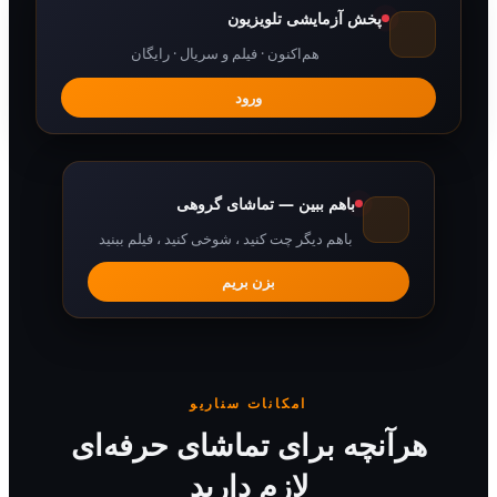
پخش آزمایشی تلویزیون
هم‌اکنون · فیلم و سریال · رایگان
ورود
باهم ببین — تماشای گروهی
باهم دیگر چت کنید ، شوخی کنید ، فیلم ببنید
بزن بریم
امکانات سناریو
رآنچه برای تماشای حرفه‌ای
لازم دارید