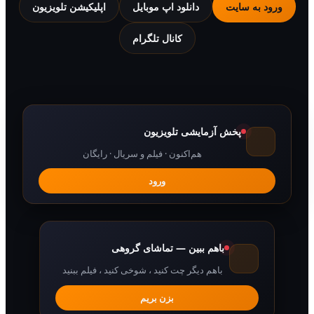
 به سایت
دانلود اپ موبایل
اپلیکیشن تلویزیون
کانال تلگرام
پخش آزمایشی تلویزیون
هم‌اکنون · فیلم و سریال · رایگان
ورود
باهم ببین — تماشای گروهی
باهم دیگر چت کنید ، شوخی کنید ، فیلم ببنید
بزن بریم