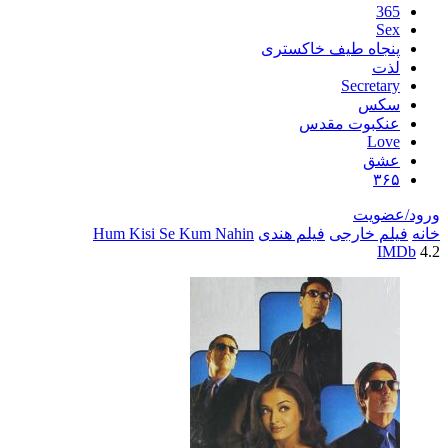
اه طیف خاکستری
Secre
س
بوت مقدس
L
ق
یت
خارجی
فیلم هندی
Hum Kisi Se Kum Nahin