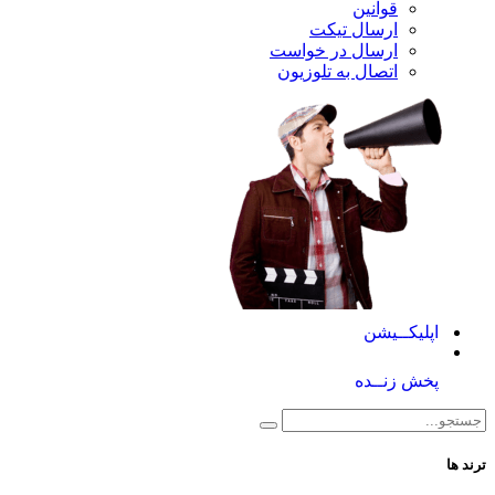
قوانین
ارسال تیکت
ارسال در خواست
اتصال به تلوزیون
کــیشن
 زنــده