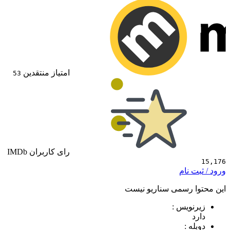
امتیاز منتقدین
53
رای کاربران IMDb
 نام
 رسمی سناریو نیست
ویس :
 :