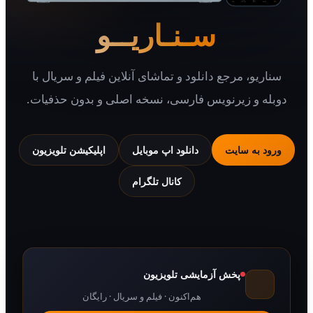
سـنـاریــو
یو، مرجع دانلود و تماشای آنلاین فیلم و سریال با
 و زیرنویس فارسی، نسخه اصلی و بدون حذفیات.
 به سایت
دانلود اپ موبایل
اپلیکیشن تلویزیون
کانال تلگرام
پخش آزمایشی تلویزیون
هم‌اکنون · فیلم و سریال · رایگان