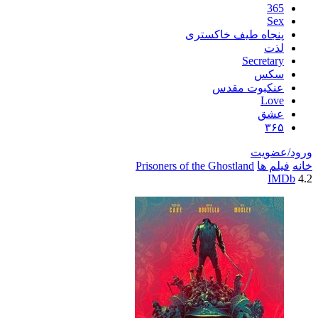
اه طیف خاکستری
Secre
س
بوت مقدس
L
ق
یت
ها
Prisoners of the Ghostland