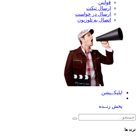
قوانین
ارسال تیکت
ارسال در خواست
اتصال به تلوزیون
کــیشن
 زنــده