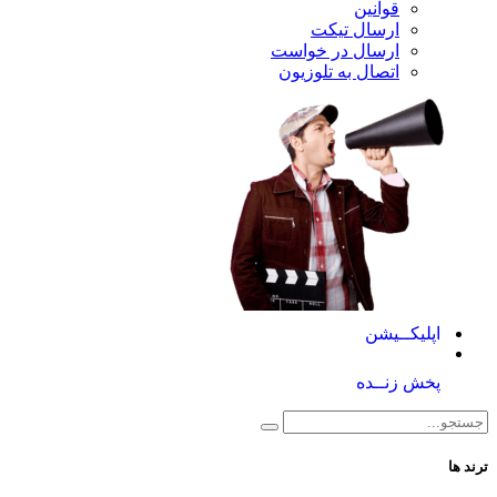
قوانین
ارسال تیکت
ارسال در خواست
اتصال به تلوزیون
کــیشن
 زنــده