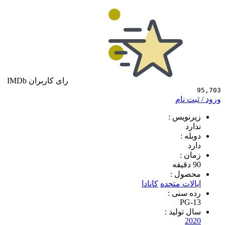
رای کاربران IMDb
 نام
ویس :
د
 :
 :
ول :
ات متحده
کانادا
سنی :
PG
تولید :
2