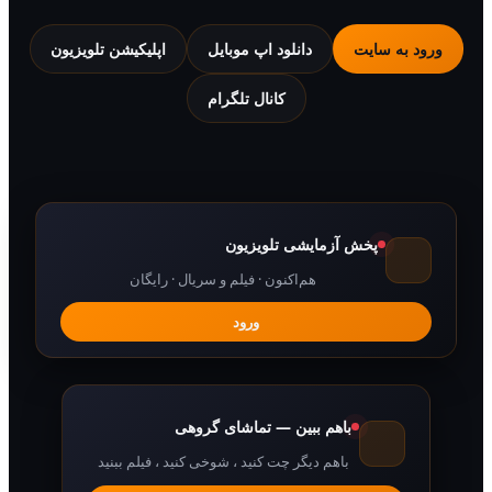
 به سایت
دانلود اپ موبایل
اپلیکیشن تلویزیون
کانال تلگرام
پخش آزمایشی تلویزیون
هم‌اکنون · فیلم و سریال · رایگان
ورود
باهم ببین — تماشای گروهی
باهم دیگر چت کنید ، شوخی کنید ، فیلم ببنید