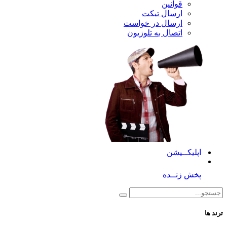
قوانین
ارسال تیکت
ارسال در خواست
اتصال به تلوزیون
کــیشن
 زنــده