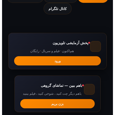
کانال تلگرام
پخش آزمایشی تلویزیون
هم‌اکنون · فیلم و سریال · رایگان
ورود
باهم ببین — تماشای گروهی
باهم دیگر چت کنید ، شوخی کنید ، فیلم ببنید
بزن بریم