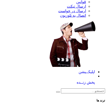
قوانین
ارسال تیکت
ارسال در خواست
اتصال به تلوزیون
کــیشن
 زنــده