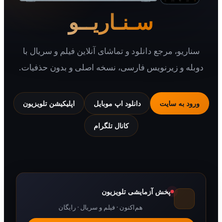
سـنـاریــو
یو، مرجع دانلود و تماشای آنلاین فیلم و سریال با
 و زیرنویس فارسی، نسخه اصلی و بدون حذفیات.
 به سایت
دانلود اپ موبایل
اپلیکیشن تلویزیون
کانال تلگرام
پخش آزمایشی تلویزیون
هم‌اکنون · فیلم و سریال · رایگان