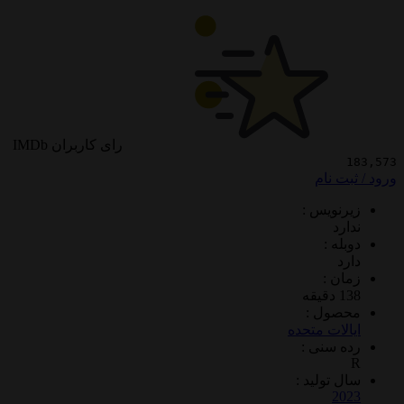
رای کاربران IMDb
 نام
ویس :
د
 :
 :
ول :
ات متحده
سنی :
تولید :
2