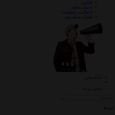
قوانین
ارسال تیکت
ارسال در خواست
اتصال به تلوزیون
کــیشن
 زنــده