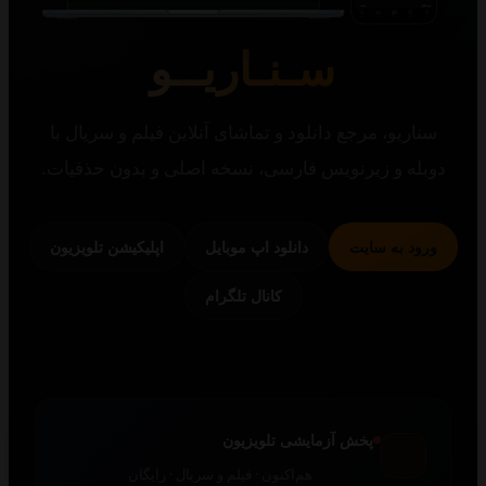
سـنـاریــو
یو، مرجع دانلود و تماشای آنلاین فیلم و سریال با
 و زیرنویس فارسی، نسخه اصلی و بدون حذفیات.
 به سایت
دانلود اپ موبایل
اپلیکیشن تلویزیون
کانال تلگرام
پخش آزمایشی تلویزیون
هم‌اکنون · فیلم و سریال · رایگان