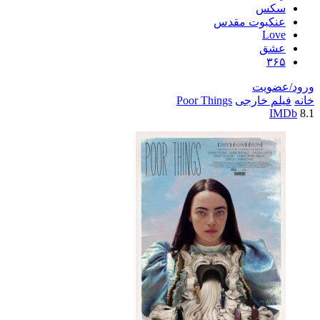
سکس
عنکبوت مقدس
Love
عشق
۳۶۵
ورود/عضویت
خانه
فیلم خارجی
Poor Things
IMDb
8.1