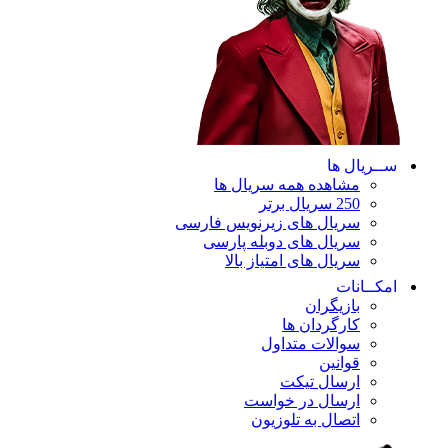
ســریال ها
مشاهده همه سریال ها
250 سریال برتر
سریال های زیرنویس فارسی
سریال های دوبله پارسی
سریال های امتیاز بالا
امکــانات
بازیگران
کارگردان ها
سوالات متداول
قوانین
ارسال تیکت
ارسال در خواست
اتصال به تلوزیون