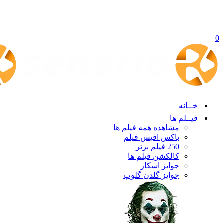
0
خــانه
فیــلم ها
مشاهده همه فیلم ها
باکس افیس فیلم
250 فیلم برتر
کالکشن فیلم ها
جوایز اسکار
جوایز گلدن گلوپ