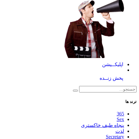
اپلیکــیشن
پخش زنــده
ترند ها
365
Sex
پنجاه طیف خاکستری
لذت
Secretary