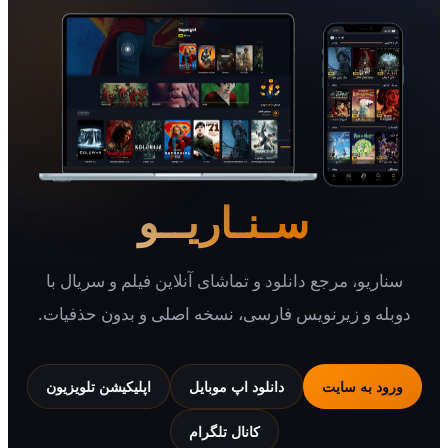
سـنـاریــو
یو، مرجع دانلود و تماشای آنلاین فیلم و سریال با
 و زیرنویس فارسی، نسخه اصلی و بدون حذفیات.
 به سایت
دانلود اپ موبایل
اپلیکیشن تلویزیون
کانال تلگرام