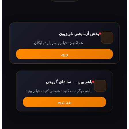
پخش آزمایشی تلویزیون
هم‌اکنون · فیلم و سریال · رایگان
ورود
باهم ببین — تماشای گروهی
باهم دیگر چت کنید ، شوخی کنید ، فیلم ببنید
بزن بریم