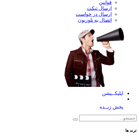
قوانین
ارسال تیکت
ارسال در خواست
اتصال به تلوزیون
کــیشن
 زنــده