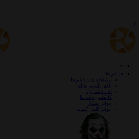
0
خــانه
فیــلم ها
مشاهده همه فیلم ها
باکس افیس فیلم
250 فیلم برتر
کالکشن فیلم ها
جوایز اسکار
جوایز گلدن گلوپ