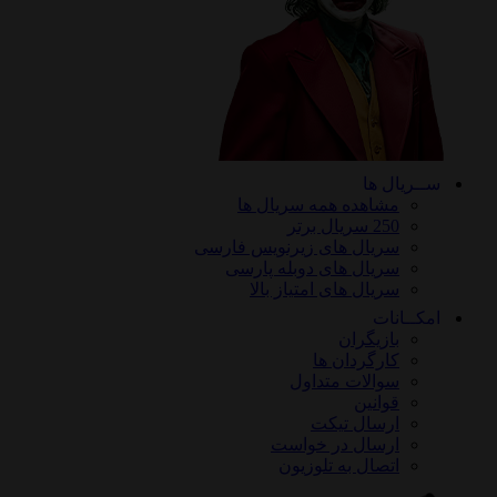
ســریال ها
مشاهده همه سریال ها
250 سریال برتر
سریال های زیرنویس فارسی
سریال های دوبله پارسی
سریال های امتیاز بالا
امکــانات
بازیگران
کارگردان ها
سوالات متداول
قوانین
ارسال تیکت
ارسال در خواست
اتصال به تلوزیون