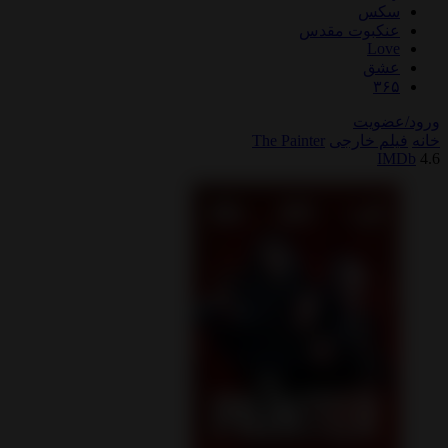
سکس
عنکبوت مقدس
Love
عشق
۳۶۵
ورود/عضویت
خانه
فیلم خارجی
The Painter
IMDb
4.6