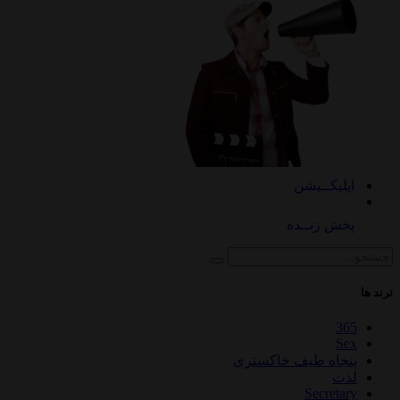
اپلیکــیشن
پخش زنــده
ترند ها
365
Sex
پنجاه طیف خاکستری
لذت
Secretary