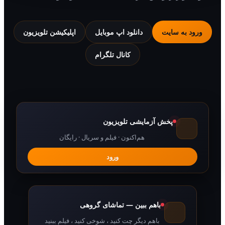
 به سایت
دانلود اپ موبایل
اپلیکیشن تلویزیون
کانال تلگرام
پخش آزمایشی تلویزیون
هم‌اکنون · فیلم و سریال · رایگان
ورود
باهم ببین — تماشای گروهی
باهم دیگر چت کنید ، شوخی کنید ، فیلم ببنید