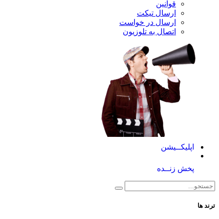
قوانین
ارسال تیکت
ارسال در خواست
اتصال به تلوزیون
کــیشن
 زنــده