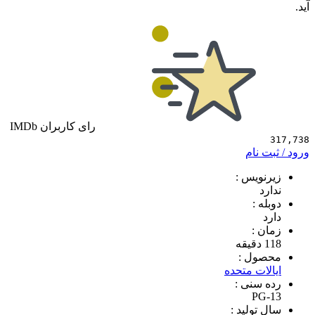
رای کاربران IMDb
 نام
ویس :
د
 :
 :
ول :
ات متحده
سنی :
PG
تولید :