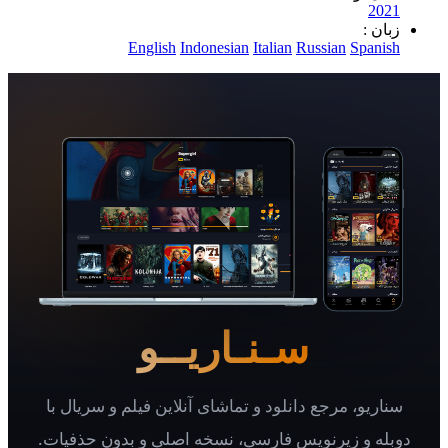
2
 :
English
Indonesian
Italian
Russian
Spa
سـنـاریــو
یو، مرجع دانلود و تماشای آنلاین فیلم و سریال با
 و زیرنویس فارسی، نسخه اصلی و بدون حذفیات.