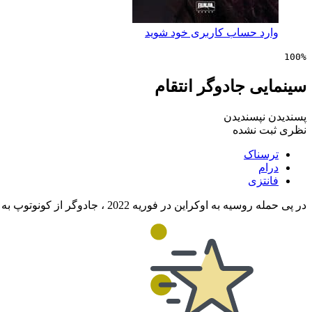
وارد حساب کاربری خود شوید
100%
سینمایی جادوگر انتقام
پسندیدن
نپسندیدن
نظری ثبت نشده
ترسناک
درام
فانتزی
در پی حمله روسیه به اوکراین در فوریه 2022 ، جادوگر از کونوتوپ به دنبال انتقام از سربازان روسی است که نامزدش را به قتل رساندند.