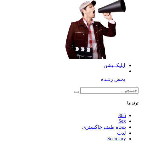
اپلیکــیشن
پخش زنــده
ترند ها
365
Sex
پنجاه طیف خاکستری
لذت
Secretary