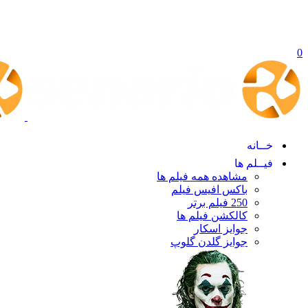
0
خــانه
فیــلم ها
مشاهده همه فیلم ها
باکس افیس فیلم
250 فیلم برتر
کالکشن فیلم ها
جوایز اسکار
جوایز گلدن گلوپ