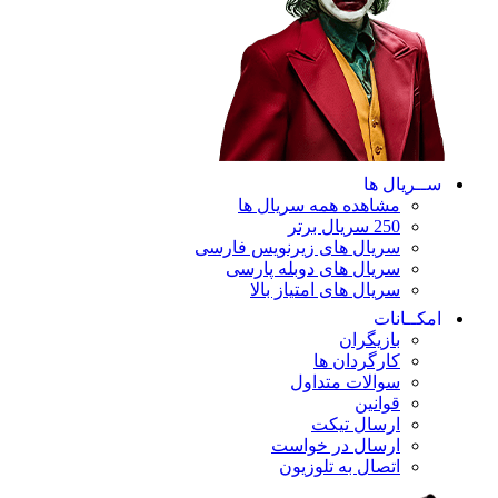
ســریال ها
مشاهده همه سریال ها
250 سریال برتر
سریال های زیرنویس فارسی
سریال های دوبله پارسی
سریال های امتیاز بالا
امکــانات
بازیگران
کارگردان ها
سوالات متداول
قوانین
ارسال تیکت
ارسال در خواست
اتصال به تلوزیون