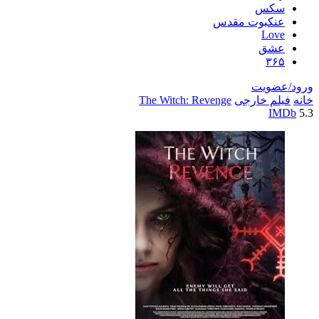
سکس
عنکبوت مقدس
Love
عشق
۳۶۵
ورود/عضویت
خانه
فیلم خارجی
The Witch: Revenge
IMDb
5.3